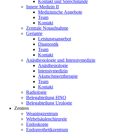
Kontakt und Sprechstunde
Innere Medizin II
Medizinische Angebote
Team
Kontakt
Zentrale Notaufnahme
Geriatrie
Leistungsangebot
Diagnostik
Team
Kontakt
Anästhesiologie und Intensivmedizin
Anästhesiologie
Intensivmedizin
Akutschmerztherapie
Team
Kontakt
Radiologie
Belegabteilung HNO
Belegabteilung Urologie
Zentren
Weaningzentrum
Wirbelsäulenchirurgie
Endoskopie
Endoprothetikzentrum