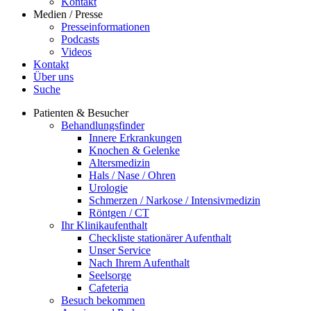
Kontakt
Medien / Presse
Presseinformationen
Podcasts
Videos
Kontakt
Über uns
Suche
Patienten & Besucher
Behandlungsfinder
Innere Erkrankungen
Knochen & Gelenke
Altersmedizin
Hals / Nase / Ohren
Urologie
Schmerzen / Narkose / Intensivmedizin
Röntgen / CT
Ihr Klinikaufenthalt
Checkliste stationärer Aufenthalt
Unser Service
Nach Ihrem Aufenthalt
Seelsorge
Cafeteria
Besuch bekommen