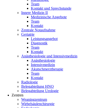
Team
Kontakt und Sprechstunde
Innere Medizin II
Medizinische Angebote
Team
Kontakt
Zentrale Notaufnahme
Geriatrie
Leistungsangebot
Diagnostik
Team
Kontakt
Anästhesiologie und Intensivmedizin
Anästhesiologie
Intensivmedizin
Akutschmerztherapie
Team
Kontakt
Radiologie
Belegabteilung HNO
Belegabteilung Urologie
Zentren
Weaningzentrum
Wirbelsäulenchirurgie