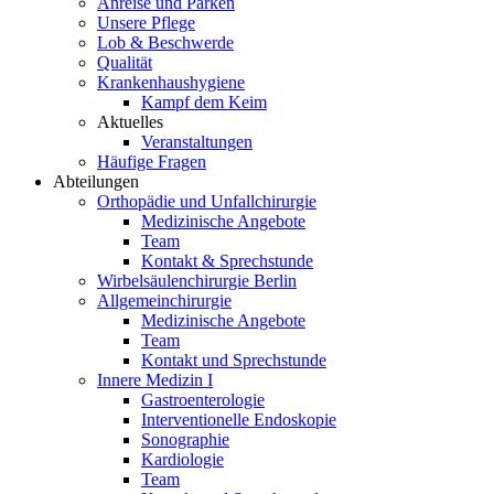
Anreise und Parken
Unsere Pflege
Lob & Beschwerde
Qualität
Krankenhaushygiene
Kampf dem Keim
Aktuelles
Veranstaltungen
Häufige Fragen
Abteilungen
Orthopädie und Unfallchirurgie
Medizinische Angebote
Team
Kontakt & Sprechstunde
Wirbelsäulenchirurgie Berlin
Allgemeinchirurgie
Medizinische Angebote
Team
Kontakt und Sprechstunde
Innere Medizin I
Gastroenterologie
Interventionelle Endoskopie
Sonographie
Kardiologie
Team