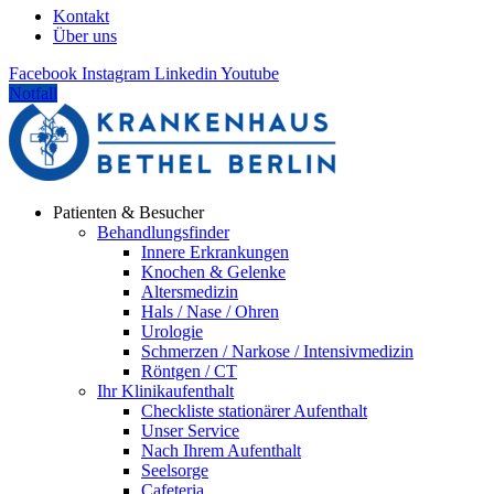
Kontakt
Über uns
Facebook
Instagram
Linkedin
Youtube
Notfall
Patienten & Besucher
Behandlungsfinder
Innere Erkrankungen
Knochen & Gelenke
Altersmedizin
Hals / Nase / Ohren
Urologie
Schmerzen / Narkose / Intensivmedizin
Röntgen / CT
Ihr Klinikaufenthalt
Checkliste stationärer Aufenthalt
Unser Service
Nach Ihrem Aufenthalt
Seelsorge
Cafeteria