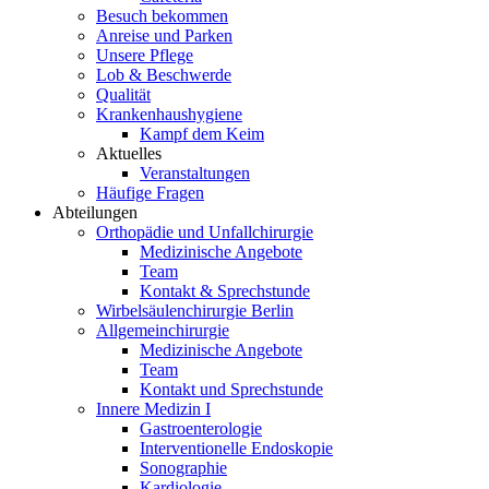
Besuch bekommen
Anreise und Parken
Unsere Pflege
Lob & Beschwerde
Qualität
Krankenhaushygiene
Kampf dem Keim
Aktuelles
Veranstaltungen
Häufige Fragen
Abteilungen
Orthopädie und Unfallchirurgie
Medizinische Angebote
Team
Kontakt & Sprechstunde
Wirbelsäulenchirurgie Berlin
Allgemeinchirurgie
Medizinische Angebote
Team
Kontakt und Sprechstunde
Innere Medizin I
Gastroenterologie
Interventionelle Endoskopie
Sonographie
Kardiologie