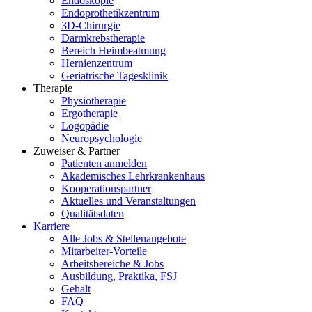
Endoskopie
Endoprothetikzentrum
3D-Chirurgie
Darmkrebstherapie
Bereich Heimbeatmung
Hernienzentrum
Geriatrische Tagesklinik
Therapie
Physiotherapie
Ergotherapie
Logopädie
Neuropsychologie
Zuweiser & Partner
Patienten anmelden
Akademisches Lehrkrankenhaus
Kooperationspartner
Aktuelles und Veranstaltungen
Qualitätsdaten
Karriere
Alle Jobs & Stellenangebote
Mitarbeiter-Vorteile
Arbeitsbereiche & Jobs
Ausbildung, Praktika, FSJ
Gehalt
FAQ