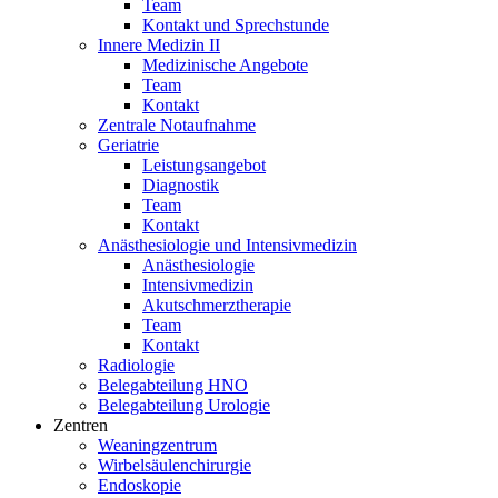
Team
Kontakt und Sprechstunde
Innere Medizin II
Medizinische Angebote
Team
Kontakt
Zentrale Notaufnahme
Geriatrie
Leistungsangebot
Diagnostik
Team
Kontakt
Anästhesiologie und Intensivmedizin
Anästhesiologie
Intensivmedizin
Akutschmerztherapie
Team
Kontakt
Radiologie
Belegabteilung HNO
Belegabteilung Urologie
Zentren
Weaningzentrum
Wirbelsäulenchirurgie
Endoskopie