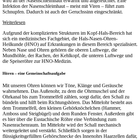
wird an der Nasenschleimhaut erwärmt und angefeuchtet. Eine
Infektion der Nasenschleimhaut – meist mit Viren – führt zum
Schnupfen. Dadurch ist auch der Geruchssinn eingeschränkt.
Weiterlesen
Aufgrund der komplizierten Strukturen im Kopf-Hals-Bereich hat
sich ein medizinisches Fachgebiet, die Hals-Nasen-Ohren-
Heilkunde (HNO) auf Erkrankungen in diesem Bereich spezialisiert.
Neben Nase und Ohren gehören die oberen Luftwege, die
Mundhöhle, der Rachen, der Kehlkopf, die unteren Luftwege und
die Speiseröhre zur HNO-Medizin.
Hören – eine Gemeinschaftsaufgabe
Mit unseren Ohren können wir Töne, Klänge und Geräusche
wahrnehmen. Das Außenohr, zu dem die Ohrmuschel und der
Ohrkanal bis zum Trommelfell zählen, sorgt dafür, den Schall zu
bündeln und hilft beim Richtungshören. Das Mittelohr besteht aus
dem Trommelfell, den kleinen Gehörknöchelchen (Hammer,
Amboss und Steigbügel) und dem Runden Fenster. Außerdem gibt
es hier über die Eustachische Röhre eine Verbindung zum
Nasenrachenraum. Im Mittelohr wird der Schall mechanisch
weitergeleitet und verstärkt. Schließlich sorgen in der
flüssigkeitsgefüllten Gehörschnecke des Innenohrs Haarzellen dafür,