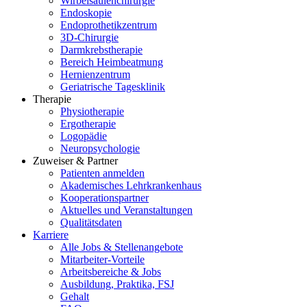
Wirbelsäulenchirurgie
Endoskopie
Endoprothetikzentrum
3D-Chirurgie
Darmkrebstherapie
Bereich Heimbeatmung
Hernienzentrum
Geriatrische Tagesklinik
Therapie
Physiotherapie
Ergotherapie
Logopädie
Neuropsychologie
Zuweiser & Partner
Patienten anmelden
Akademisches Lehrkrankenhaus
Kooperationspartner
Aktuelles und Veranstaltungen
Qualitätsdaten
Karriere
Alle Jobs & Stellenangebote
Mitarbeiter-Vorteile
Arbeitsbereiche & Jobs
Ausbildung, Praktika, FSJ
Gehalt