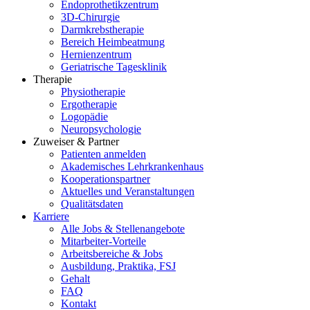
Endoprothetikzentrum
3D-Chirurgie
Darmkrebstherapie
Bereich Heimbeatmung
Hernienzentrum
Geriatrische Tagesklinik
Therapie
Physiotherapie
Ergotherapie
Logopädie
Neuropsychologie
Zuweiser & Partner
Patienten anmelden
Akademisches Lehrkrankenhaus
Kooperationspartner
Aktuelles und Veranstaltungen
Qualitätsdaten
Karriere
Alle Jobs & Stellenangebote
Mitarbeiter-Vorteile
Arbeitsbereiche & Jobs
Ausbildung, Praktika, FSJ
Gehalt
FAQ
Kontakt