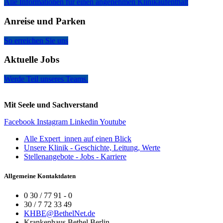
Alle Informationen für einen angenehmen Klinikaufenthalt
Anreise und Parken
So erreichen Sie uns
Aktuelle Jobs
Werde Teil unseres Teams.
Mit Seele und Sachverstand
Facebook
Instagram
Linkedin
Youtube
Alle Expert_innen auf einen Blick
Unsere Klinik - Geschichte, Leitung, Werte
Stellenangebote - Jobs - Karriere
Allgemeine Kontaktdaten
0 30 / 77 91 - 0
30 / 7 72 33 49
KHBE@BethelNet.de
Krankenhaus Bethel Berlin