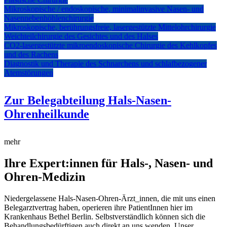
Mikroskopische / endoskopische, minimalinvasive Nasen- und
Nasennebenhöhlenchirurgie
Mikroskopische, berührungsfreie, lasergestützte Mittelohrchirurgie
Weichteilchirurgie des Gesichtes und des Halses
CO2-lasergestützte mikroendoskopische Chirurgie des Kehlkopfes
und des Rachens
Diagnostik und Therapie des Schnarchens und schlafbezogener
Atemstörungen
Zur Belegabteilung Hals-Nasen-
Ohrenheilkunde
mehr
Ihre Expert:innen für Hals-, Nasen- und
Ohren-Medizin
Niedergelassene Hals-Nasen-Ohren-Ärzt_innen, die mit uns einen
Belegarztvertrag haben, operieren ihre PatientInnen hier im
Krankenhaus Bethel Berlin. Selbstverständlich können sich die
Behandlungsbedürftigen auch direkt an uns wenden. Unser