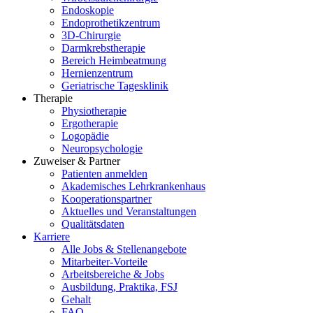
Endoskopie
Endoprothetikzentrum
3D-Chirurgie
Darmkrebstherapie
Bereich Heimbeatmung
Hernienzentrum
Geriatrische Tagesklinik
Therapie
Physiotherapie
Ergotherapie
Logopädie
Neuropsychologie
Zuweiser & Partner
Patienten anmelden
Akademisches Lehrkrankenhaus
Kooperationspartner
Aktuelles und Veranstaltungen
Qualitätsdaten
Karriere
Alle Jobs & Stellenangebote
Mitarbeiter-Vorteile
Arbeitsbereiche & Jobs
Ausbildung, Praktika, FSJ
Gehalt
FAQ