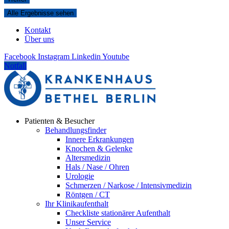
Alle Ergebnisse sehen
Kontakt
Über uns
Facebook
Instagram
Linkedin
Youtube
Notfall
Patienten & Besucher
Behandlungsfinder
Innere Erkrankungen
Knochen & Gelenke
Altersmedizin
Hals / Nase / Ohren
Urologie
Schmerzen / Narkose / Intensivmedizin
Röntgen / CT
Ihr Klinikaufenthalt
Checkliste stationärer Aufenthalt
Unser Service