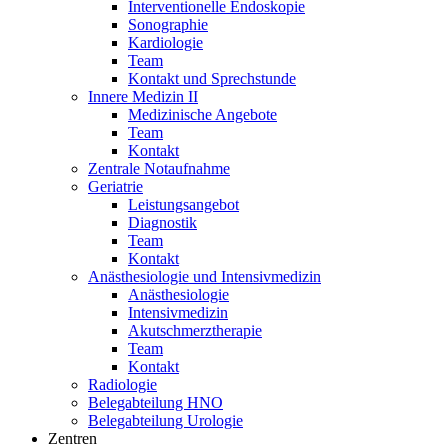
Interventionelle Endoskopie
Sonographie
Kardiologie
Team
Kontakt und Sprechstunde
Innere Medizin II
Medizinische Angebote
Team
Kontakt
Zentrale Notaufnahme
Geriatrie
Leistungsangebot
Diagnostik
Team
Kontakt
Anästhesiologie und Intensivmedizin
Anästhesiologie
Intensivmedizin
Akutschmerztherapie
Team
Kontakt
Radiologie
Belegabteilung HNO
Belegabteilung Urologie
Zentren