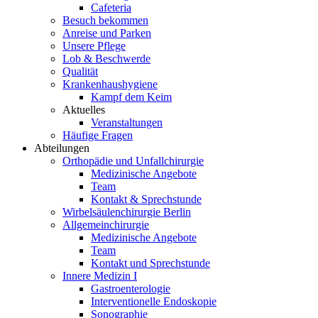
Cafeteria
Besuch bekommen
Anreise und Parken
Unsere Pflege
Lob & Beschwerde
Qualität
Krankenhaushygiene
Kampf dem Keim
Aktuelles
Veranstaltungen
Häufige Fragen
Abteilungen
Orthopädie und Unfallchirurgie
Medizinische Angebote
Team
Kontakt & Sprechstunde
Wirbelsäulenchirurgie Berlin
Allgemeinchirurgie
Medizinische Angebote
Team
Kontakt und Sprechstunde
Innere Medizin I
Gastroenterologie
Interventionelle Endoskopie
Sonographie