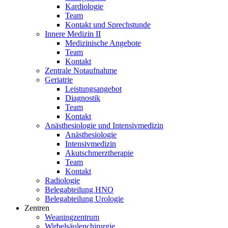
Kardiologie
Team
Kontakt und Sprechstunde
Innere Medizin II
Medizinische Angebote
Team
Kontakt
Zentrale Notaufnahme
Geriatrie
Leistungsangebot
Diagnostik
Team
Kontakt
Anästhesiologie und Intensivmedizin
Anästhesiologie
Intensivmedizin
Akutschmerztherapie
Team
Kontakt
Radiologie
Belegabteilung HNO
Belegabteilung Urologie
Zentren
Weaningzentrum
Wirbelsäulenchirurgie