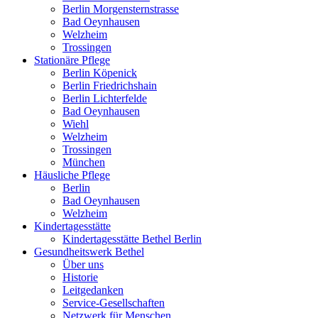
Berlin Morgensternstrasse
Bad Oeynhausen
Welzheim
Trossingen
Stationäre Pflege
Berlin Köpenick
Berlin Friedrichshain
Berlin Lichterfelde
Bad Oeynhausen
Wiehl
Welzheim
Trossingen
München
Häusliche Pflege
Berlin
Bad Oeynhausen
Welzheim
Kindertagesstätte
Kindertagesstätte Bethel Berlin
Gesundheitswerk Bethel
Über uns
Historie
Leitgedanken
Service-Gesellschaften
Netzwerk für Menschen