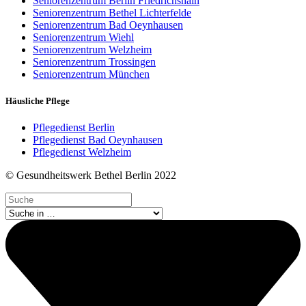
Seniorenzentrum Berlin Friedrichshain
Seniorenzentrum Bethel Lichterfelde
Seniorenzentrum Bad Oeynhausen
Seniorenzentrum Wiehl
Seniorenzentrum Welzheim
Seniorenzentrum Trossingen
Seniorenzentrum München
Häusliche Pflege
Pflegedienst Berlin
Pflegedienst Bad Oeynhausen
Pflegedienst Welzheim
© Gesundheitswerk Bethel Berlin 2022
Search
...