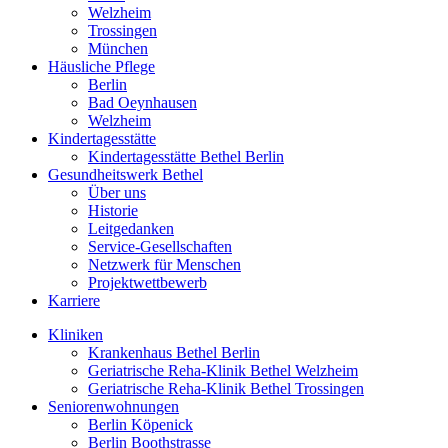
Welzheim
Trossingen
München
Häusliche Pflege
Berlin
Bad Oeynhausen
Welzheim
Kindertagesstätte
Kindertagesstätte Bethel Berlin
Gesundheitswerk Bethel
Über uns
Historie
Leitgedanken
Service-Gesellschaften
Netzwerk für Menschen
Projektwettbewerb
Karriere
Kliniken
Krankenhaus Bethel Berlin
Geriatrische Reha-Klinik Bethel Welzheim
Geriatrische Reha-Klinik Bethel Trossingen
Seniorenwohnungen
Berlin Köpenick
Berlin Boothstrasse